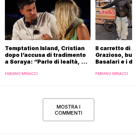
Temptation Island, Cristian
Il carretto di 
dopo l’accusa di tradimento
Grazioso, bus
a Soraya: “Parlo di lealtà, ma
Basalari e i du
ho tradito”
Parpiglia: “Ho
FABIANO MINACCI
FABIANO MINACCI
Ferrero”
MOSTRA I
COMMENTI