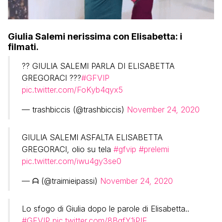
Giulia Salemi nerissima con Elisabetta: i
filmati.
?? GIULIA SALEMI PARLA DI ELISABETTA
GREGORACI ???
#GFVIP
pic.twitter.com/FoKyb4qyx5
— trashbiccis (@trashbiccis)
November 24, 2020
GIULIA SALEMI ASFALTA ELISABETTA
GREGORACI, olio su tela
#gfvip
#prelemi
pic.twitter.com/iwu4gy3se0
— ᗩ (@traimieipassi)
November 24, 2020
Lo sfogo di Giulia dopo le parole di Elisabetta..
#GFVIP
pic.twitter.com/8BgfY1iPIE