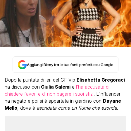
Aggiungi Biccy tra le tue fonti preferite su Google
Dopo la puntata di ieri del GF Vip
Elisabetta Gregoraci
ha discusso con
Giulia Salemi
e
l’ha accusata di
chiedere favori e di non pagare i suoi sfizi
. L’influencer
ha negato e poi si è appartata in giardino con
Dayane
Mello
, dove è
esondata come un fiume che esonda
.