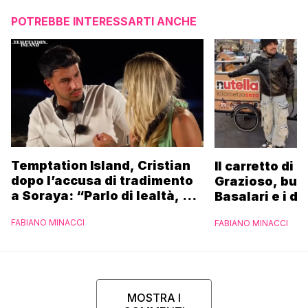
POTREBBE INTERESSARTI ANCHE
Temptation Island, Cristian
Il carretto di 
dopo l’accusa di tradimento
Grazioso, bus
a Soraya: “Parlo di lealtà, ma
Basalari e i du
ho tradito”
Parpiglia: “Ho
FABIANO MINACCI
FABIANO MINACCI
Ferrero”
MOSTRA I