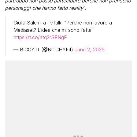
purtroppo non posso partecipare perché non prendono
personaggi che hanno fatto reality
“.
Giulia Salemi a TvTalk: “Perché non lavoro a
Mediaset? L’idea che mi sono fatta”
https://t.co/atq2rSFNgE
— BICCY.IT (@BITCHYFit)
June 2, 2026