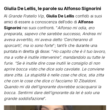
Giulia De Lellis, le parole su Alfonso Signorini
Al
Grande Fratello Vip
,
Giulia De Lellis
confidò ai suoi
amici di essere a conoscenza dell’odio di
Alfonso
Signorini
nei suoi confronti. “
Alfonso mi odia, ero
preparata, sapevo che sarebbe successo, Andrea mi
aveva avvertito, mi aveva detto ‘Cercheranno di
sporcarti’, ma io sono forte
“; tant’è che durante una
puntata in diretta gli disse: “
Ho capito che è il tuo lavoro,
ma a volte è inutile intervenire”, mandandolo su tutte le
furie. “Se è inutile dire cose inutili le consiglio di non
aprire bocca visto che dice solo cavolate. Le conviene
stare zitta. La stupidità è nelle cose che dice, stia zitta
che con le cose che dice ci facciamo 10 Zibaldoni.
Quando mi dà dell’ignorante dovrebbe sciacquarsi la
bocca. Sentirmi dare dell’ignorante da lei è solo una
grande soddisfazione
“.