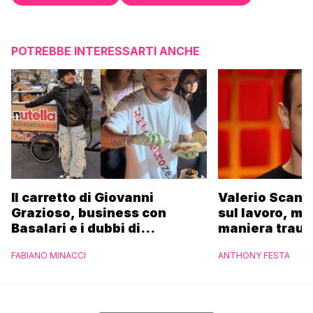
POTREBBE INTERESSARTI ANCHE
Il carretto di Giovanni
Valerio Scanu
Grazioso, business con
sul lavoro, ma
Basalari e i dubbi di
maniera trau
Parpiglia: “Ho contattato la
FABIANO MINACCI
ANTHONY FESTA
Ferrero”