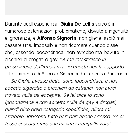
Durante quell’esperienza,
Giulia De Lellis
scivolò in
numerose esternazioni problematiche, dovute a ingenuità
e ignoranza, e
Alfonso Signorini
non gliene lasciò mai
passare una. Impossibile non ricordare quando disse
che, essendo ipocondriaca, non avrebbe mai bevuto in
bicchieri di drogati o gay. “
A me infastidisce la
presunzione dell’ignoranza, io questa non la sopporto
”
– il commento di Alfonso Signorini da Federica Panicucci
– “
Se Giulia avesse detto ‘sono ipocondriaca e non
accetto sigarette e bicchieri da estranei’ non avrei
trovato nulla da eccepire. Se lei dice io sono
ipocondriaca e non accetto nulla da gay e drogati,
quindi dice delle categorie specifiche, allora mi
arrabbio. Ripeterei tutto pari pari anche adesso. Se si
fosse scusata giuro che mi sarei tranquillizzato”.