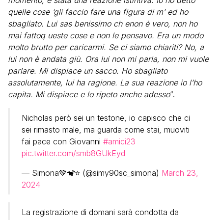
momento, è stata una reazione istintiva. Io ho detto
quelle cose ‘gli faccio fare una figura di m’ ed ho
sbagliato. Lui sas benissimo ch enon è vero, non ho
mai fattoq ueste cose e non le pensavo. Era un modo
molto brutto per caricarmi. Se ci siamo chiariti? No, a
lui non è andata giù. Ora lui non mi parla, non mi vuole
parlare. Mi dispiace un sacco. Ho sbagliato
assolutamente, lui ha ragione. La sua reazione io l’ho
capita. Mi dispiace e lo ripeto anche adesso
“.
Nicholas però sei un testone, io capisco che ci
sei rimasto male, ma guarda come stai, muoviti
fai pace con Giovanni
#amici23
pic.twitter.com/smb8GUkEyd
— Simona💚🐒⭐ (@simy90sc_simona)
March 23,
2024
La registrazione di domani sarà condotta da