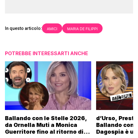
In questo articolo:
AMICI
MARIA DE FILIPPI
POTREBBE INTERESSARTI ANCHE
Ballando con le Stelle 2026,
d’Urso, Presta
da Ornella Muti a Monica
Ballando con l
Guerritore fino al ritorno di
Dagospia è un