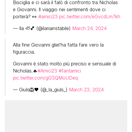
Bisciglia e ci sarà il falò di confronto tra Nicholas
e Giovanni. Il viaggio nei sentimenti dove ci
porterà? 👀
#amici23
pic.twitter.com/eGvcdLm7kh
— Ila 🦥💕 (@ilariainstabile)
March 24, 2024
Alla fine Giovanni gliel’ha fatta fare vero la
figuraccia.
Giovanni è stato molto più preciso e sensuale di
Nicholas.🔥
#Amici23
#fantamici
pic.twitter.com/gG3QMoUDeq
— Giuls🦁🖤 (@_la_giuls_)
March 23, 2024