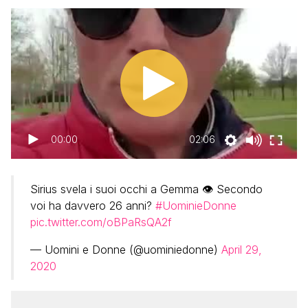
00:00
02:06
Sirius svela i suoi occhi a Gemma 👁️ Secondo
voi ha davvero 26 anni?
#UominieDonne
pic.twitter.com/oBPaRsQA2f
— Uomini e Donne (@uominiedonne)
April 29,
2020