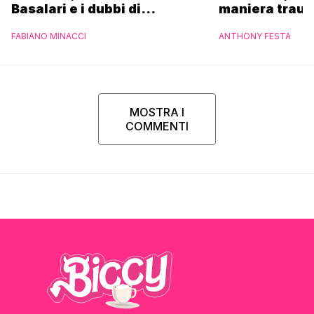
Basalari e i dubbi di
maniera trau
Parpiglia: “Ho contattato la
FABIANO MINACCI
ANTHONY FESTA
Ferrero”
MOSTRA I
COMMENTI