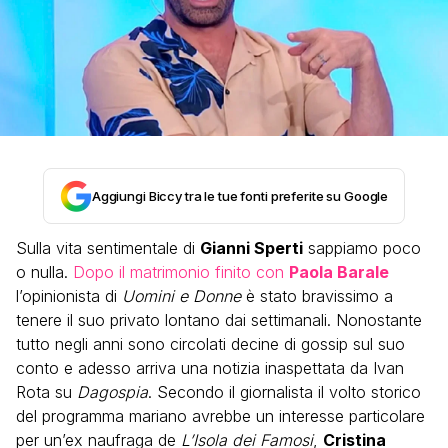
Aggiungi Biccy tra le tue fonti preferite su Google
Sulla vita sentimentale di
Gianni Sperti
sappiamo poco
o nulla.
Dopo il matrimonio finito con
Paola Barale
l’opinionista di
Uomini e Donne
è stato bravissimo a
tenere il suo privato lontano dai settimanali. Nonostante
tutto negli anni sono circolati decine di gossip sul suo
conto e adesso arriva una notizia inaspettata da Ivan
Rota su
Dagospia
. Secondo il giornalista il volto storico
del programma mariano avrebbe un interesse particolare
per un’ex naufraga de
L’Isola dei Famosi
,
Cristina