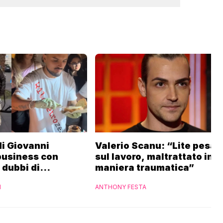
 di Giovanni
Valerio Scanu: “Lite pesan
business con
sul lavoro, maltrattato in
i dubbi di
maniera traumatica”
“Ho contattato la
I
ANTHONY FESTA