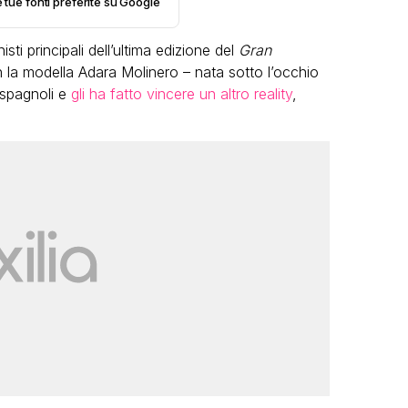
e tue fonti preferite su Google
ti principali dell’ultima edizione del
Gran
 la modella Adara Molinero – nata sotto l’occhio
 spagnoli e
gli ha fatto vincere un altro reality
,
LGBT
Bambola Star, la festa di
compleanno con tutte le grandi
dive compie 15 anni: il video
completo
FABIANO MINACCI