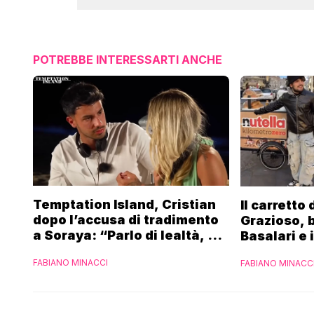
POTREBBE INTERESSARTI ANCHE
Temptation Island, Cristian
Il carretto
dopo l’accusa di tradimento
Grazioso, 
a Soraya: “Parlo di lealtà, ma
Basalari e 
ho tradito”
Parpiglia: 
FABIANO MINACCI
FABIANO MINACC
Ferrero”