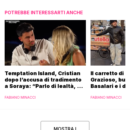
POTREBBE INTERESSARTI ANCHE
Temptation Island, Cristian
Il carretto di 
dopo l’accusa di tradimento
Grazioso, bus
a Soraya: “Parlo di lealtà, ma
Basalari e i du
ho tradito”
Parpiglia: “Ho
FABIANO MINACCI
FABIANO MINACCI
Ferrero”
MOSTRA I