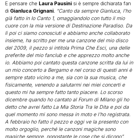
E pensare che
Laura Pausini
si è sempre dichiarata fan
di
Gianluca Grignani
.
“Canto da sempre Gianluca, l’ho
già fatto in Io Canto 1, omaggiandolo con tutto il mio
cuore con la mia versione di Destinazione Paradiso. Da
lì poi ci siamo conosciuti e abbiamo anche collaborato
insieme, ha scritto per me una canzone del mio disco
del 2009, il pezzo si intitola Prima Che Esci, una delle
preferite del mio fanclub e che apprezzo molto anche
io. Abbiamo poi cantato questa canzone scritta da lui in
un mio concerto a Bergamo e nel corso di questi anni è
sempre stato vicino a me, sia con la sua musica, che
fisicamente, venendo a salutarmi nei miei concerti e
questo mi ha sempre fatto tanto piacere. Lo scorso
dicembre quando ho cantato al Forum di Milano gli ho
detto che avrei fatto La Mia Storia Tra le Dita e poi da
quel momento mi sono messa in moto e l’ho registrata.
A febbraio ho fatto il pezzo e oggi ve la presento con
molto orgoglio, perché le canzoni magiche sono
magiche sempre, nonostante le cose che si dicono”.