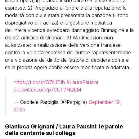
la sua opera, ignorando il suo parere e le sue volontà
espresse. 2) Pregiudizio all’onore e alla reputazione: le
modalità con cui è stata presentata la canzone (il tono
dispregiativo di Faenza) e la gestione mediatica
dell’intera vicenda avrebbero danneggiato l’immagine e la
dignità artistica di Grignani. 3) Modificazioni non
autorizzate: la realizzazione della versione francese
contro la volontà espressa dell’autore rappresenterebbe
una violazione del diritto dell’autore di decidere come e
se la propria opera debba essere modificata o adattata.
https://t.co/sYG7riJDIh
#LauraPausini
pic.twitter.com/p70UF7NQLM
— Gabriele Parpiglia (@Parpiglia)
September 19,
2025
Gianluca Grignani / Laura Pausini: le parole
della cantante sul collega