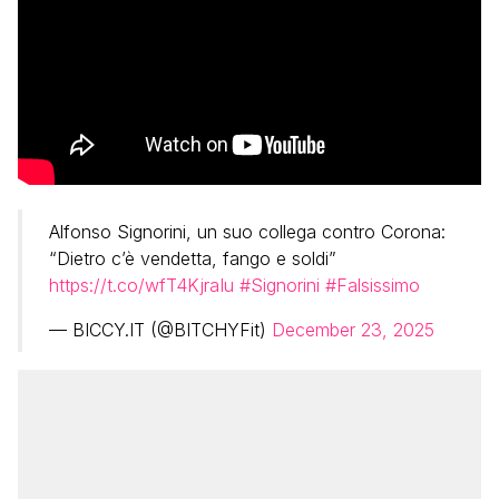
Alfonso Signorini, un suo collega contro Corona:
“Dietro c’è vendetta, fango e soldi”
https://t.co/wfT4KjraIu
#Signorini
#Falsissimo
— BICCY.IT (@BITCHYFit)
December 23, 2025