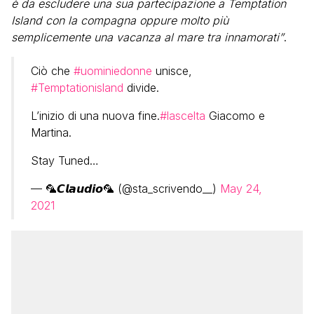
è da escludere una sua partecipazione a Temptation
Island con la compagna oppure molto più
semplicemente una vacanza al mare tra innamorati”
.
Ciò che
#uominiedonne
unisce,
#Temptationisland
divide.
L’inizio di una nuova fine.
#lascelta
Giacomo e
Martina.
Stay Tuned…
— 🦜𝘾𝙡𝙖𝙪𝙙𝙞𝙤🦜 (@sta_scrivendo__)
May 24,
2021