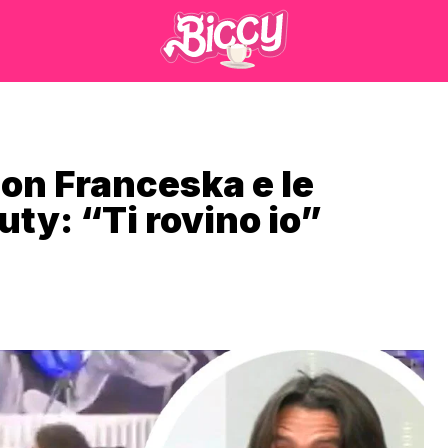
con Franceska e le
auty: “Ti rovino io”