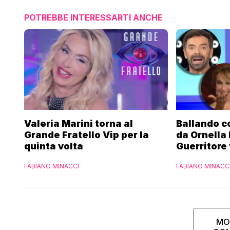
POTREBBE INTERESSARTI ANCHE
Valeria Marini torna al
Ballando co
Grande Fratello Vip per la
da Ornella
quinta volta
Guerritore 
Francesca 
FABIANO MINACCI
FABIANO MINACC
l’esclusiva
Parpiglia
MO