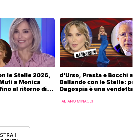
n le Stelle 2026,
d’Urso, Presta e Bocchi a
 Muti a Monica
Ballando con le Stelle: per
fino al ritorno di
Dagospia è una vendetta R
Fialdini:
contro Mediaset
I
FABIANO MINACCI
 di Gabriele
STRA I