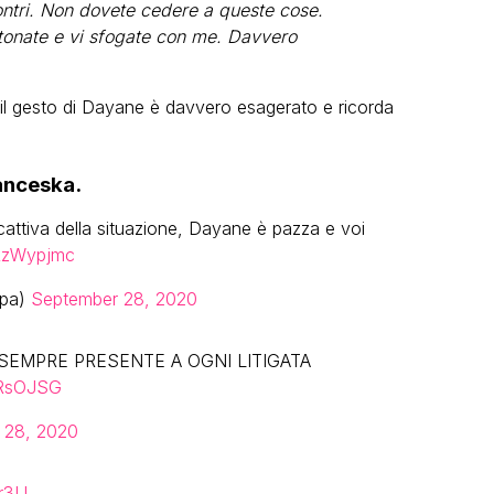
ontri. Non dovete cedere a queste cose.
attonate e vi sfogate con me. Davvero
a il gesto di Dayane è davvero esagerato e ricorda
ranceska.
attiva della situazione, Dayane è pazza e voi
YRzWypjmc
ppa)
September 28, 2020
 SEMPRE PRESENTE A OGNI LITIGATA
pRsOJSG
 28, 2020
Mr3U