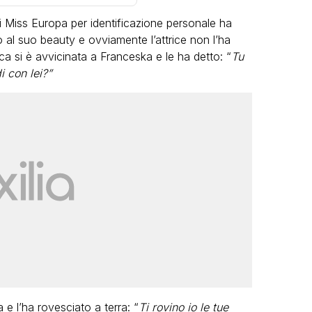
i Miss Europa per identificazione personale ha
 al suo beauty e ovviamente l’attrice non l’ha
ca si è avvicinata a Franceska e le ha detto: “
Tu
i con lei?”
LGBT
Bambola Star, la festa di
compleanno con tutte le grandi
dive compie 15 anni: il video
completo
FABIANO MINACCI
 e l’ha rovesciato a terra: “
Ti rovino io le tue