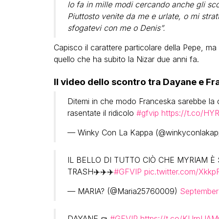
lo fa in mille modi cercando anche gli sc
Piuttosto venite da me e urlate, o mi str
sfogatevi con me o Denis”.
Capisco il carattere particolare della Pepe, m
quello che ha subito la Nizar due anni fa.
Il video dello scontro tra Dayane e F
Ditemi in che modo Franceska sarebbe la c
rasentate il ridicolo
#gfvip
https://t.co/H
— Winky Con La Kappa (@winkyconlaka
IL BELLO DI TUTTO CIÒ CHE MYRIAM È
TRASH✈️✈️✈️
#GFVIP
pic.twitter.com/Xkk
— MARIA?️ (@Maria25760009)
September
DAYANE ⚰️
#GFVIP
https://t.co/KUrpUA