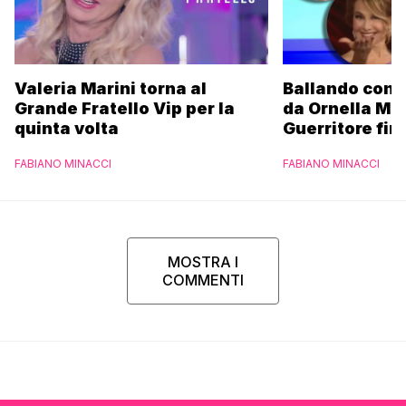
Valeria Marini torna al
Ballando con l
Grande Fratello Vip per la
da Ornella Mu
quinta volta
Guerritore fino
Francesca Fial
FABIANO MINACCI
FABIANO MINACCI
l’esclusiva di
Parpiglia
MOSTRA I
COMMENTI