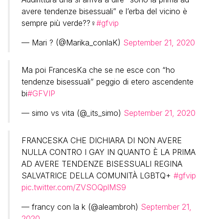
avere tendenze bisessuali” e l’erba del vicino è
sempre più verde??‍♀️
#gfvip
— Mari ? (@Marika_conlaK)
September 21, 2020
Ma poi FrancesKa che se ne esce con “ho
tendenze bisessuali” peggio di etero ascendente
bi
#GFVIP
— simo vs vita (@_its_simo)
September 21, 2020
FRANCESKA CHE DICHIARA DI NON AVERE
NULLA CONTRO I GAY IN QUANTO È LA PRIMA
AD AVERE TENDENZE BISESSUALI REGINA
SALVATRICE DELLA COMUNITÀ LGBTQ+
#gfvip
pic.twitter.com/ZVSOQplMS9
— francy con la k (@aleambroh)
September 21,
2020