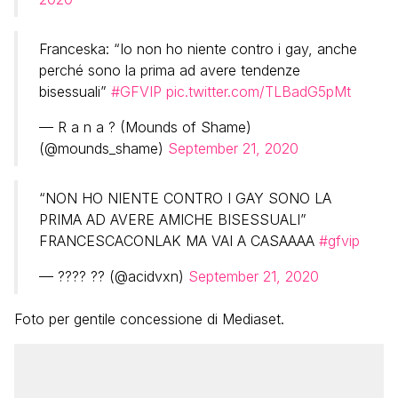
Franceska: “Io non ho niente contro i gay, anche
perché sono la prima ad avere tendenze
bisessuali”
#GFVIP
pic.twitter.com/TLBadG5pMt
— R a n a ? (Mounds of Shame)
(@mounds_shame)
September 21, 2020
“NON HO NIENTE CONTRO I GAY SONO LA
PRIMA AD AVERE AMICHE BISESSUALI”
FRANCESCACONLAK MA VAI A CASAAAA
#gfvip
— ???? ?? (@acidvxn)
September 21, 2020
Foto per gentile concessione di Mediaset.