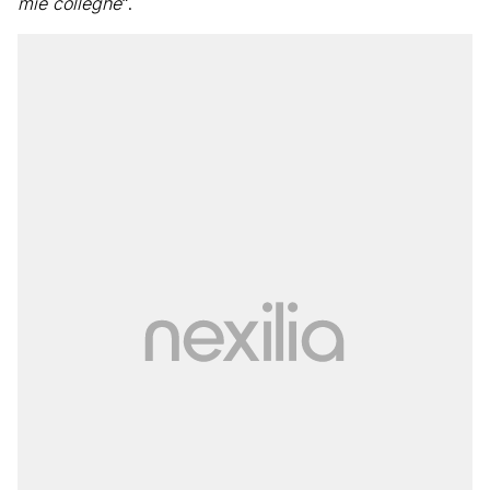
mie colleghe
“.