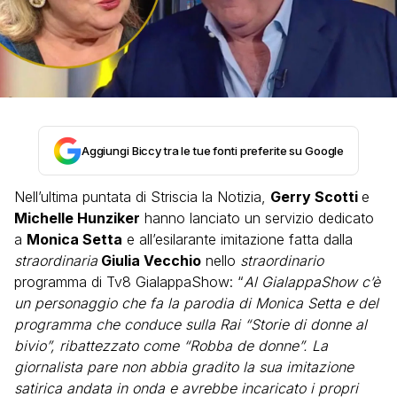
Aggiungi Biccy tra le tue fonti preferite su Google
Nell’ultima puntata di Striscia la Notizia,
Gerry Scotti
e
Michelle Hunziker
hanno lanciato un servizio dedicato
a
Monica Setta
e all’esilarante imitazione fatta dalla
straordinaria
Giulia Vecchio
nello
straordinario
programma di Tv8 GialappaShow: “
Al GialappaShow c’è
un personaggio che fa la parodia di Monica Setta e del
programma che conduce sulla Rai “Storie di donne al
bivio”, ribattezzato come “Robba de donne”. La
giornalista pare non abbia gradito la sua imitazione
satirica andata in onda e avrebbe incaricato i propri