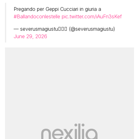
Pregando per Geppi Cucciari in giuria a
#Ballandoconlestelle
pic.twitter.com/iAuFn3sKef
— severusmagiustu🧙🏻‍♂️ (@severusmagiustu)
June 29, 2026