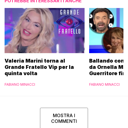
POTREBBE INTERESSARTI ANCHE
Valeria Marini torna al
Ballando con l
Grande Fratello Vip per la
da Ornella Mu
quinta volta
Guerritore fino
Francesca Fial
FABIANO MINACCI
FABIANO MINACCI
l’esclusiva di
Parpiglia
MOSTRA I
COMMENTI