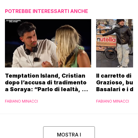
POTREBBE INTERESSARTI ANCHE
Temptation Island, Cristian
Il carretto di 
dopo l’accusa di tradimento
Grazioso, bus
a Soraya: “Parlo di lealtà, ma
Basalari e i du
ho tradito”
Parpiglia: “Ho
FABIANO MINACCI
FABIANO MINACCI
Ferrero”
MOSTRA I