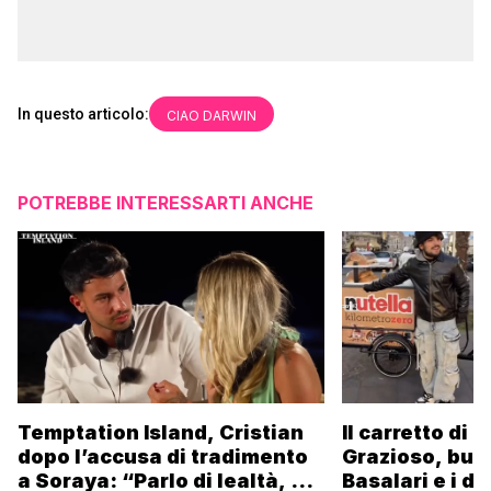
In questo articolo:
CIAO DARWIN
POTREBBE INTERESSARTI ANCHE
Temptation Island, Cristian
Il carretto di 
dopo l’accusa di tradimento
Grazioso, bus
a Soraya: “Parlo di lealtà, ma
Basalari e i du