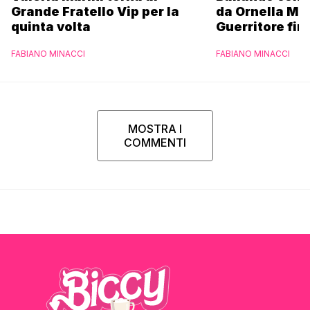
Grande Fratello Vip per la
da Ornella Mu
quinta volta
Guerritore fino
Francesca Fial
FABIANO MINACCI
FABIANO MINACCI
l’esclusiva di
Parpiglia
MOSTRA I
COMMENTI