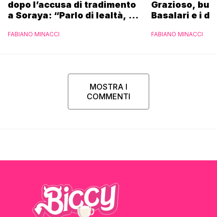
dopo l’accusa di tradimento
Grazioso, bus
a Soraya: “Parlo di lealtà, ma
Basalari e i du
ho tradito”
Parpiglia: “Ho
FABIANO MINACCI
FABIANO MINACCI
Ferrero”
MOSTRA I
COMMENTI