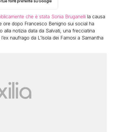
e tue fonti preferite su Google
bblicamente che è stata Sonia Bruganelli
la causa
 ore dopo Francesco Benigno sui social ha
o alla notizia data da Salvati, una frecciatina
io l’ex naufrago da L’Isola dei Famosi a Samantha
LGBT
Bambola Star, la festa di
compleanno con tutte le grandi
dive compie 15 anni: il video
completo
FABIANO MINACCI