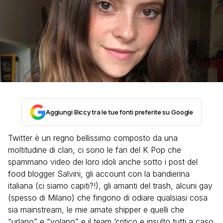
Aggiungi Biccy tra le tue fonti preferite su Google
Twitter è un regno bellissimo composto da una
moltitudine di clan, ci sono le fan del K Pop che
spammano video dei loro idoli anche sotto i post del
food blogger Salvini, gli account con la bandierina
italiana (ci siamo capiti?!), gli amanti del trash, alcuni gay
(spesso di Milano) che fingono di odiare qualsiasi cosa
sia mainstream, le mie amate shipper e quelli che
“urlano” e “volano” e il team ‘critico e insulto tutti a caso