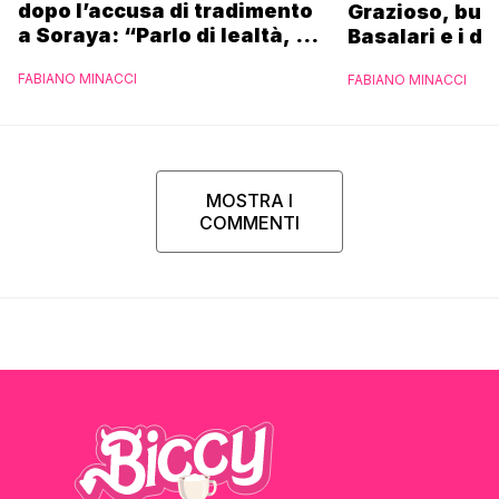
dopo l’accusa di tradimento
Grazioso, bus
a Soraya: “Parlo di lealtà, ma
Basalari e i du
ho tradito”
Parpiglia: “Ho
FABIANO MINACCI
FABIANO MINACCI
Ferrero”
MOSTRA I
COMMENTI