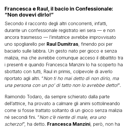
Francesca e Raul, il bacio in Confessionale:
“Non dovevi dirlo!”
Secondo il racconto degli altri concorrenti, infatti,
durante un confessionale registrato ieri sera — e non
ancora trasmesso — l’imitatrice avrebbe improvvisato
uno spogliarello per
Raul Dumitras
, finendo poi per
baciarlo sulle labbra. Un gesto nato per gioco e senza
malizia, ma che avrebbe comunque acceso il dibattito tra
i presenti e quando Francesca Manzini lo ha scoperto ha
sbottato con tutti, Raul in primis, colpevole di averlo
riportato agli altri. “
Non ti ho mai detto di non dirlo, ma
una persona con un po’ di tatto non lo avrebbe detto!
“.
Raimondo Todaro, da sempre schierato dalla parte
dell’attrice, ha provato a calmare gli animi sottolineando
come si fosse trattato soltanto di un gioco senza malizia
né secondi fini. “
Non c’è niente di male, era uno
scherzo!
”, ha detto.
Francesca Manzini
, però, non ha