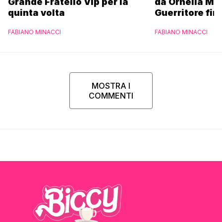
Grande Fratello Vip per la
da Ornella Mu
quinta volta
Guerritore fino
Francesca Fial
FABIANO MINACCI
FABIANO MINACCI
l’esclusiva di
Parpiglia
MOSTRA I
COMMENTI