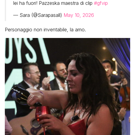
lei ha fuori! Pazzeska maestra di clip
#gfvip
— Sara (@Sarapasall)
May 10, 2026
Personaggio non inventabile, la amo.