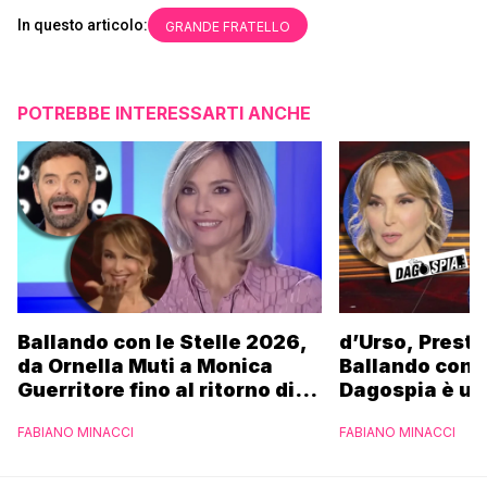
In questo articolo:
GRANDE FRATELLO
POTREBBE INTERESSARTI ANCHE
Ballando con le Stelle 2026,
d’Urso, Presta
da Ornella Muti a Monica
Ballando con l
Guerritore fino al ritorno di
Dagospia è un
Francesca Fialdini:
contro Medias
FABIANO MINACCI
FABIANO MINACCI
l’esclusiva di Gabriele
Parpiglia