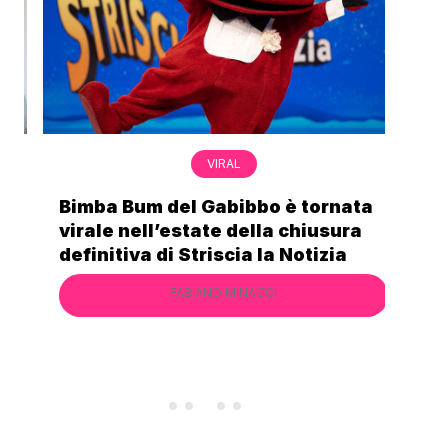
VIRAL
Bimba Bum del Gabibbo è tornata
Gab
virale nell’estate della chiusura
lo 
definitiva di Striscia la Notizia
Cec
FABIANO MINACCI