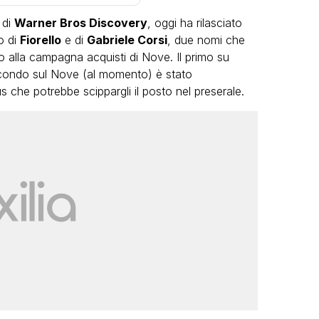
 di
Warner Bros Discovery
, oggi ha rilasciato
o di
Fiorello
e di
Gabriele Corsi
, due nomi che
ito alla campagna acquisti di Nove. Il primo su
econdo sul Nove (al momento) è stato
 che potrebbe scippargli il posto nel preserale.
VIRAL
Camilla Milanesi lascia tutto:
“Addio cike mie, siete state una
andi
grande famiglia per me”
FABIANO MINACCI