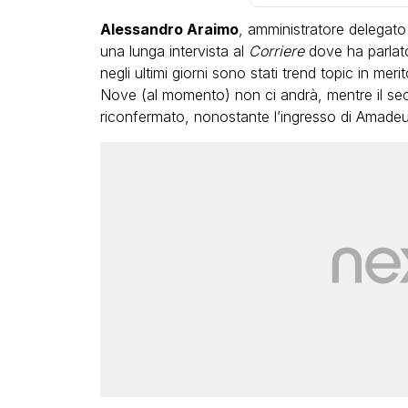
Alessandro Araimo
, amministratore delegato
una lunga intervista al
Corriere
dove ha parlat
negli ultimi giorni sono stati trend topic in mer
Nove (al momento) non ci andrà, mentre il s
riconfermato, nonostante l’ingresso di Amadeus
LGBT
Bambola Star, la festa di
compleanno con tutte le gr
dive compie 15 anni: il video
completo
FABIANO MINACCI