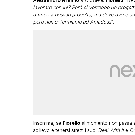
Alessandro Araimo
a
Corriere
.
Fiorello
inve
lavorare con lui? Però ci vorrebbe un proget
a priori a nessun progetto, ma deve avere un 
però non ci fermiamo ad Amadeus
“.
Insomma, se
Fiorello
al momento non passa 
sollievo e tenersi stretti i suoi
Deal With It
e
Do