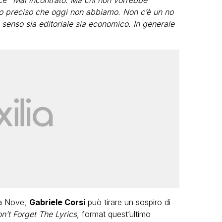
ce “
Mai incontrato. Ma chi non vorrebbe
to preciso che oggi non abbiamo. Non c’è un no
senso sia editoriale sia economico. In generale
a Nove,
Gabriele Corsi
può tirare un sospiro di
n’t Forget The Lyrics
, format quest’ultimo