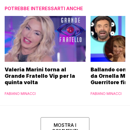
POTREBBE INTERESSARTI ANCHE
Valeria Marini torna al
Ballando con l
Grande Fratello Vip per la
da Ornella Mu
quinta volta
Guerritore fino
Francesca Fial
FABIANO MINACCI
FABIANO MINACCI
l’esclusiva di
Parpiglia
MOSTRA I