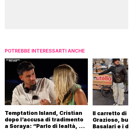
POTREBBE INTERESSARTI ANCHE
Temptation Island, Cristian
Il carretto di 
dopo l’accusa di tradimento
Grazioso, bus
a Soraya: “Parlo di lealtà, ma
Basalari e i du
ho tradito”
Parpiglia: “Ho