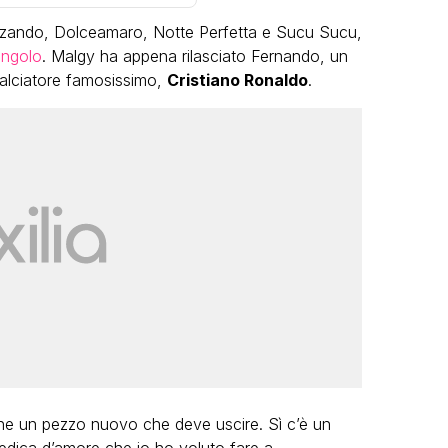
zando, Dolceamaro, Notte Perfetta e Sucu Sucu,
ingolo
. Malgy ha appena rilasciato Fernando, un
alciatore famosissimo,
Cristiano Ronaldo
.
VIRAL
Camilla Milanesi lascia tutto:
“Addio cike mie, siete state una
andi
grande famiglia per me”
FABIANO MINACCI
che un pezzo nuovo che deve uscire. Sì c’è un