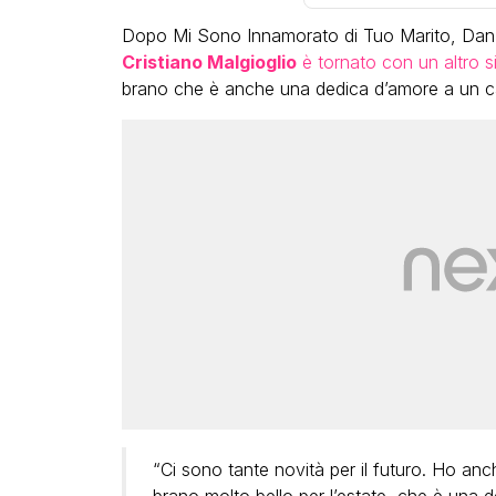
Dopo Mi Sono Innamorato di Tuo Marito, Dan
Cristiano Malgioglio
è tornato con un altro s
brano che è anche una dedica d’amore a un c
LGBT
Bambola Star, la festa di
compleanno con tutte le gr
dive compie 15 anni: il video
completo
FABIANO MINACCI
“Ci sono tante novità per il futuro. Ho an