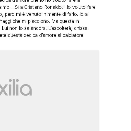
dedica d’amore che io ho voluto fare a
ssimo – Sì a Cristiano Ronaldo. Ho voluto fare
 però mi è venuto in mente di farlo. Io a
naggi che mi piacciono. Ma questa in
 Lui non lo sa ancora. L’ascolterà, chissà
rete questa dedica d’amore al calciatore