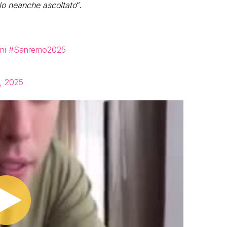
rlo neanche ascoltato
“.
ni
#Sanremo2025
, 2025