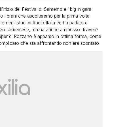
inizio del Festival di Sanremo e i big in gara
no i brani che ascolteremo per la prima volta
 negli studi di Radio Italia ed ha parlato di
 pezzo sanremese, ma ha anche ammesso di avere
rapper di Rozzano è apparso in ottima forma, come
complicato che sta affrontando non era scontato
VIRAL
Camilla Milanesi lascia tutto:
“Addio cike mie, siete state una
andi
grande famiglia per me”
FABIANO MINACCI