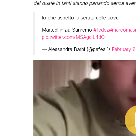
del quale in tanti stanno parlando senza ave
Io che aspetto la serata delle cover
Martedì inizia Sanremo
#fedez
#marcomasi
pic.twitter.com/MSAgdiL4dO
— Alessandra Barbi (@pafeal1)
February 8