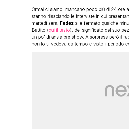
Ormai ci siamo, mancano poco più di 24 ore all’
stanno rilasciando le interviste in cui presenta
martedì sera.
Fedez
si è fermato qualche minuto
Battito (
qui il testo
), del significato del suo
un po’ di ansia pre show. A sorprese però il 
non lo si vedeva da tempo e visto il periodo 
LGBT
Bambola Star, la festa di
compleanno con tutte le gr
dive compie 15 anni: il video
completo
FABIANO MINACCI