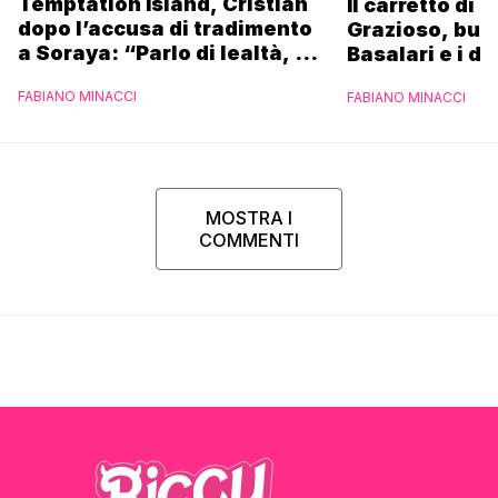
Temptation Island, Cristian
Il carretto di 
dopo l’accusa di tradimento
Grazioso, bus
a Soraya: “Parlo di lealtà, ma
Basalari e i du
ho tradito”
Parpiglia: “Ho
FABIANO MINACCI
FABIANO MINACCI
Ferrero”
MOSTRA I
COMMENTI