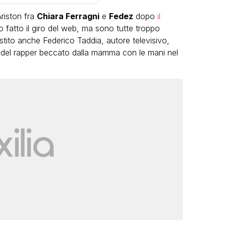
Ariston fra
Chiara Ferragni
e
Fedez
dopo
il
fatto il giro del web, ma sono tutte troppo
sistito anche Federico Taddia, autore televisivo,
 del rapper beccato dalla mamma con le mani nel
VIRAL
Camilla Milanesi lascia tutto:
“Addio cike mie, siete state una
andi
grande famiglia per me”
FABIANO MINACCI