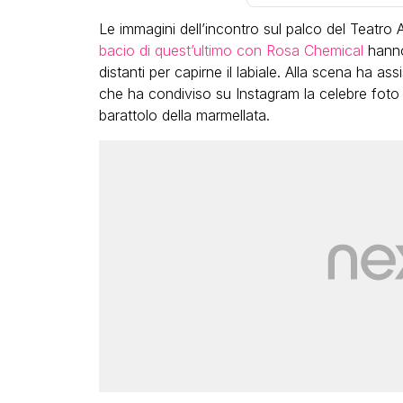
Le immagini dell’incontro sul palco del Teatro 
bacio di quest’ultimo con Rosa Chemical
hanno 
distanti per capirne il labiale. Alla scena ha as
che ha condiviso su Instagram la celebre foto
barattolo della marmellata.
LGBT
Bambola Star, la festa di
compleanno con tutte le gr
dive compie 15 anni: il video
completo
FABIANO MINACCI