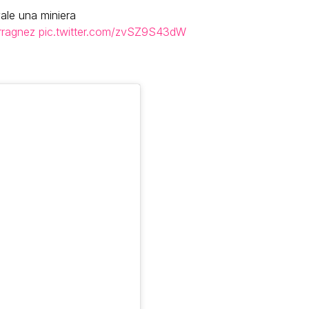
vale una miniera
rragnez
pic.twitter.com/zvSZ9S43dW