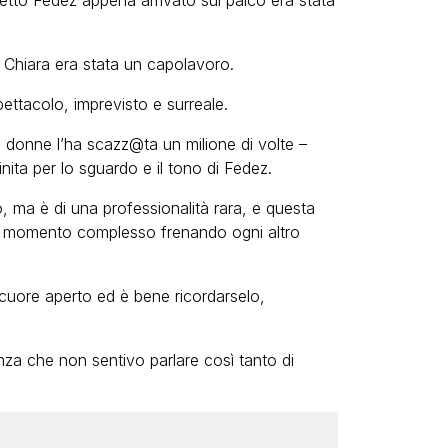
etto Fedez appena arrivato sul palco era stata
 Chiara era stata un capolavoro.
ettacolo, imprevisto e surreale.
donne l’ha scazz@ta un milione di volte –
ita per lo sguardo e il tono di Fedez.
 ma è di una professionalità rara, e questa
un momento complesso frenando ogni altro
uore aperto ed è bene ricordarselo,
nza che non sentivo parlare così tanto di