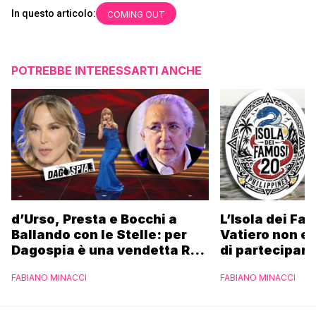
In questo articolo:
COMING OUT
POTREBBE INTERESSARTI ANCHE
d’Urso, Presta e Bocchi a
L’Isola dei Fa
Ballando con le Stelle: per
Vatiero non es
Dagospia è una vendetta Rai
di partecipare
contro Mediaset
piacerebbe”
FABIANO MINACCI
FABIANO MINACCI