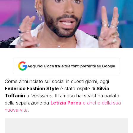
Aggiungi Biccy tra le tue fonti preferite su Google
Come annunciato sui social in questi giorni, oggi
Federico Fashion Style
è stato ospite di
Silvia
Toffanin
a
Verissimo
. Il famoso hairstylist ha parlato
della separazione da
Letizia Porcu
e anche della sua
nuova vita
.