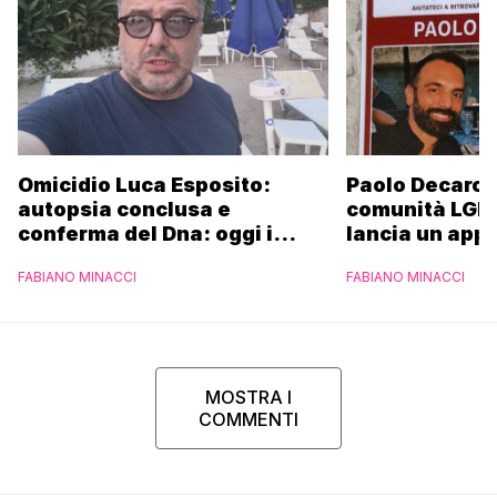
Omicidio Luca Esposito:
Paolo Decaro è
autopsia conclusa e
comunità LGBT
conferma del Dna: oggi i
lancia un appe
funerali
FABIANO MINACCI
FABIANO MINACCI
MOSTRA I
COMMENTI