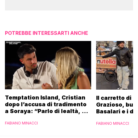
POTREBBE INTERESSARTI ANCHE
Temptation Island, Cristian
Il carretto di 
dopo l’accusa di tradimento
Grazioso, bus
a Soraya: “Parlo di lealtà, ma
Basalari e i du
ho tradito”
Parpiglia: “Ho
FABIANO MINACCI
FABIANO MINACCI
Ferrero”