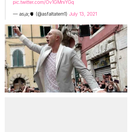
pic.twitter.com/Ov1GMniYGq
— as¡a;🫀 (@asfaltatem1)
July 13, 2021