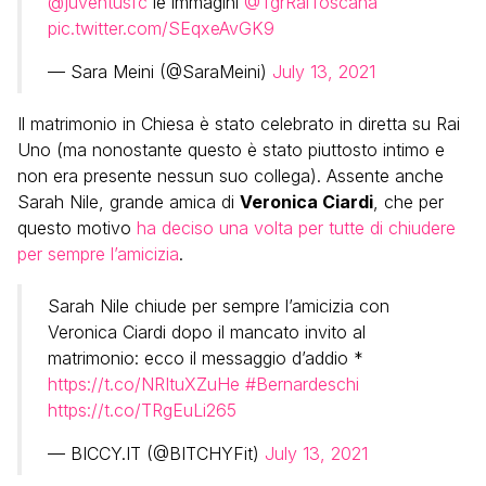
@juventusfc
le immagini
@TgrRaiToscana
pic.twitter.com/SEqxeAvGK9
— Sara Meini (@SaraMeini)
July 13, 2021
Il matrimonio in Chiesa è stato celebrato in diretta su Rai
Uno (ma nonostante questo è stato piuttosto intimo e
non era presente nessun suo collega). Assente anche
Sarah Nile, grande amica di
Veronica Ciardi
, che per
questo motivo
ha deciso una volta per tutte di chiudere
per sempre l’amicizia
.
Sarah Nile chiude per sempre l’amicizia con
Veronica Ciardi dopo il mancato invito al
matrimonio: ecco il messaggio d’addio *
https://t.co/NRItuXZuHe
#Bernardeschi
https://t.co/TRgEuLi265
— BICCY.IT (@BITCHYFit)
July 13, 2021