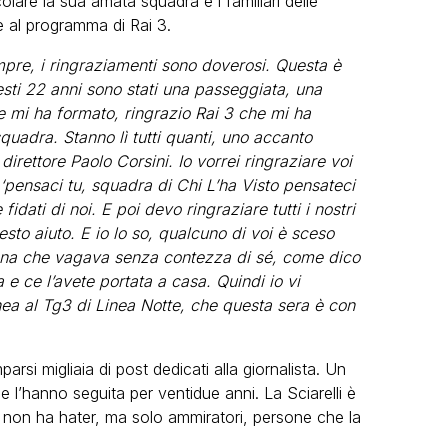
colare la sua amata squadra e i familiari delle
e al programma di Rai 3.
mpre, i ringraziamenti sono doverosi. Questa è
sti 22 anni sono stati una passeggiata, una
he mi ha formato, ringrazio Rai 3 che mi ha
quadra. Stanno lì tutti quanti, uno accanto
direttore Paolo Corsini. Io vorrei ringraziare voi
o ‘pensaci tu, squadra di Chi L’ha Visto pensateci
 fidati di noi. E poi devo ringraziare tutti i nostri
esto aiuto. E io lo so, qualcuno di voi è sceso
na che vagava senza contezza di sé, come dico
 e ce l’avete portata a casa. Quindi io vi
nea al Tg3 di Linea Notte, che questa sera è con
si migliaia di post dedicati alla giornalista. Un
he l’hanno seguita per ventidue anni. La Sciarelli è
e non ha hater, ma solo ammiratori, persone che la