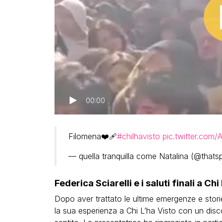
00:00
Filomena❤️‍🩹
#chilhavisto
pic.twitter.com
— quella tranquilla come Natalina (@thatsp
Federica Sciarelli e i saluti finali a Chi
Dopo aver trattato le ultime emergenze e storie
la sua esperienza a Chi L’ha Visto con un disc