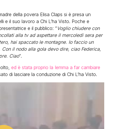
 madre della povera Elisa Claps si è presa un
li e il suo lavoro a Chi L’ha Visto. Poche e
esentatrice e il pubblico: “
Voglio chiudere con
collati alla tv ad aspettare il mercoledì sera per
ntero, hai spaccato le montagne. Io faccio un
. Con il nodo alla gola devo dire, ciao Federica,
pre. Ciao
“.
molto,
ed è stata proprio la Iemma a far cambiare
ato di lasciare la conduzione di Chi L’ha Visto.