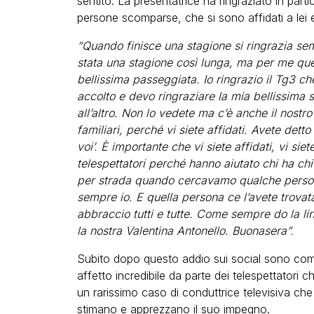
sentito. La presentatrice ha ringraziato in parti
persone scomparse, che si sono affidati a lei 
“Quando finisce una stagione si ringrazia se
stata una stagione così lunga, ma per me que
bellissima passeggiata. Io ringrazio il Tg3 c
accolto e devo ringraziare la mia bellissima s
all’altro. Non lo vedete ma c’è anche il nostro 
familiari, perché vi siete affidati. Avete dett
voi’. È importante che vi siete affidati, vi siete
telespettatori perché hanno aiutato chi ha chi
per strada quando cercavamo qualche perso
sempre io. E quella persona ce l’avete trovata
abbraccio tutti e tutte. Come sempre do la li
la nostra Valentina Antonello. Buonasera”.
Subito dopo questo addio sui social sono compar
affetto incredibile da parte dei telespettatori c
un rarissimo caso di conduttrice televisiva ch
stimano e apprezzano il suo impegno.