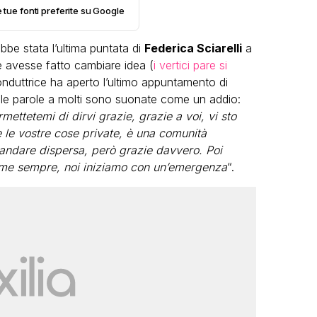
e tue fonti preferite su Google
bbe stata l’ultima puntata di
Federica Sciarelli
a
le avesse fatto cambiare idea (
i vertici pare si
 conduttrice ha aperto l’ultimo appuntamento di
elle parole a molti sono suonate come un addio:
mettetemi di dirvi grazie, grazie a voi, vi sto
LGBT
 le vostre cose private, è una comunità
Bambola Star, la festa di
andare dispersa, però grazie davvero. Poi
compleanno con tutte le grandi
me sempre, noi iniziamo con un’emergenza
“.
dive compie 15 anni: il video
completo
FABIANO MINACCI