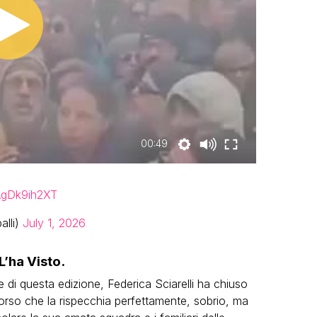
00:49
/AgDk9ih2XT
alli)
July 1, 2026
 L’ha Visto.
 di questa edizione, Federica Sciarelli ha chiuso
orso che la rispecchia perfettamente, sobrio, ma