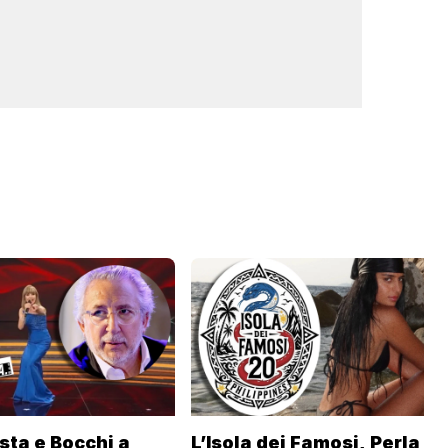
sta e Bocchi a
L’Isola dei Famosi, Perla