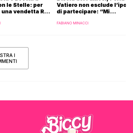
n le Stelle: per
Vatiero non esclude l’ipote
 una vendetta Rai
di partecipare: “Mi
iaset
piacerebbe”
I
FABIANO MINACCI
STRA I
MMENTI