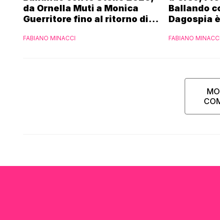
da Ornella Muti a Monica
Ballando co
Guerritore fino al ritorno di
Dagospia è
Francesca Fialdini:
contro Med
FABIANO MINACCI
FABIANO MINACC
l’esclusiva di Gabriele
Parpiglia
MO
CO