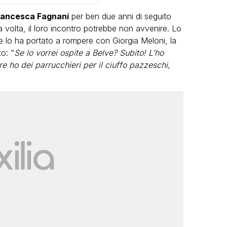
rancesca Fagnani
per ben due anni di seguito
volta, il loro incontro potrebbe non avvenire. Lo
 lo ha portato a rompere con Giorgia Meloni, la
o: “
Se lo vorrei ospite a Belve? Subito! L’ho
 ho dei parrucchieri per il ciuffo pazzeschi,
LGBT
Bambola Star, la festa di
compleanno con tutte le grandi
dive compie 15 anni: il video
completo
FABIANO MINACCI