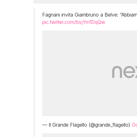
Fagnani invita Giambruno a Belve: “Abbiamo
pic.twitter.com/bsjYm1DqQw
— Il Grande Flagello (@grande_flagello)
Oc