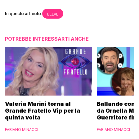
In questo articolo:
BELVE
POTREBBE INTERESSARTI ANCHE
Valeria Marini torna al
Ballando con l
Grande Fratello Vip per la
da Ornella Mu
quinta volta
Guerritore fino
Francesca Fial
FABIANO MINACCI
FABIANO MINACCI
l’esclusiva di
Parpiglia