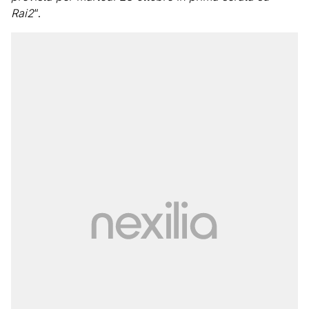
Rai2
“.