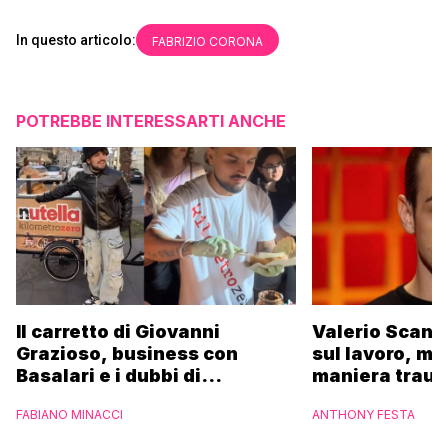
In questo articolo:
FABRIZIO CORONA
POTREBBE INTERESSARTI ANCHE
Il carretto di Giovanni
Valerio Scanu
Grazioso, business con
sul lavoro, ma
Basalari e i dubbi di
maniera trau
Parpiglia: “Ho contattato la
FABIANO MINACCI
ANTHONY FESTA
Ferrero”