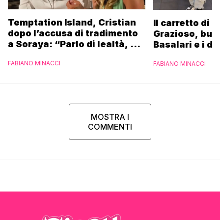
Temptation Island, Cristian
Il carretto di 
dopo l’accusa di tradimento
Grazioso, bus
a Soraya: “Parlo di lealtà, ma
Basalari e i du
ho tradito”
Parpiglia: “Ho
FABIANO MINACCI
FABIANO MINACCI
Ferrero”
MOSTRA I
COMMENTI