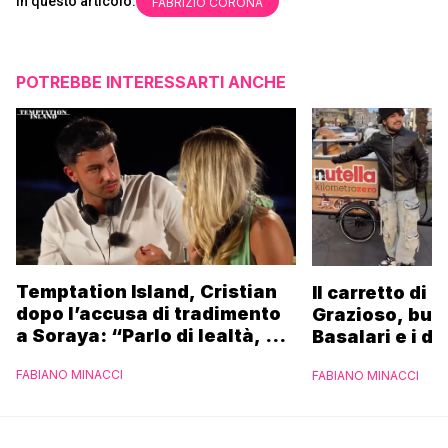
In questo articolo:
FABRIZIO CORONA
POTREBBE INTERESSARTI ANCHE
Temptation Island, Cristian
Il carretto di 
dopo l’accusa di tradimento
Grazioso, bus
a Soraya: “Parlo di lealtà, ma
Basalari e i du
ho tradito”
Parpiglia: “Ho
FABIANO MINACCI
FABIANO MINACCI
Ferrero”