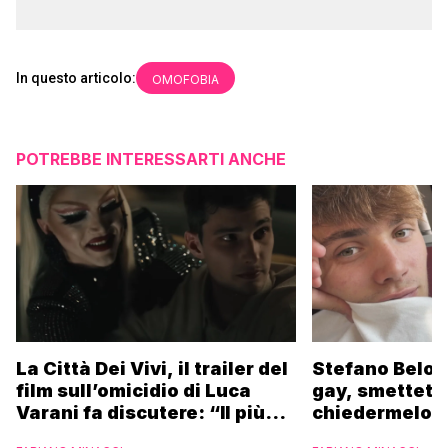
In questo articolo:
OMOFOBIA
POTREBBE INTERESSARTI ANCHE
La Città Dei Vivi, il trailer del
Stefano Belot
film sull’omicidio di Luca
gay, smettete 
Varani fa discutere: “Il più
chiedermelo”
brutto mai visto in vita mia”