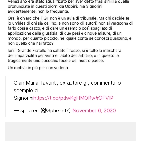
Gian Maria Tavanti, ex autore gf, commenta lo
scempio di
Signorini
https://t.co/pdwKgHMQRw
#GFVIP
— sphered (@Sphered7)
November 6, 2020