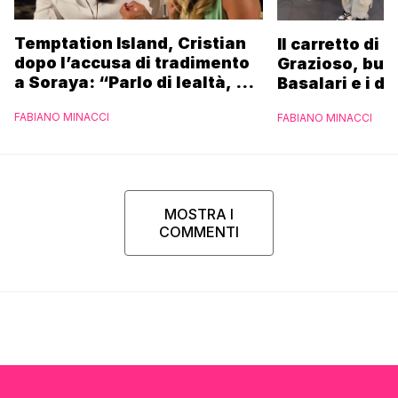
Temptation Island, Cristian
Il carretto di 
dopo l’accusa di tradimento
Grazioso, bus
a Soraya: “Parlo di lealtà, ma
Basalari e i du
ho tradito”
Parpiglia: “Ho
FABIANO MINACCI
FABIANO MINACCI
Ferrero”
MOSTRA I
COMMENTI