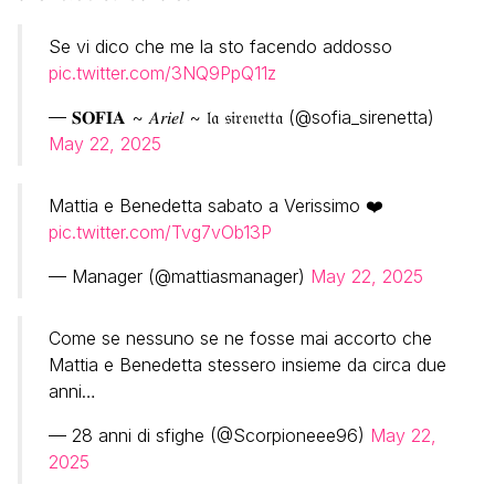
Se vi dico che me la sto facendo addosso
pic.twitter.com/3NQ9PpQ11z
— 𝐒𝐎𝐅𝐈𝐀 ~ 𝐴𝑟𝑖𝑒𝑙 ~ 𝔩𝔞 𝔰𝔦𝔯𝔢𝔫𝔢𝔱𝔱𝔞 (@sofia_sirenetta)
May 22, 2025
Mattia e Benedetta sabato a Verissimo ❤️
pic.twitter.com/Tvg7vOb13P
— Manager (@mattiasmanager)
May 22, 2025
Come se nessuno se ne fosse mai accorto che
Mattia e Benedetta stessero insieme da circa due
anni…
— 28 anni di sfighe (@Scorpioneee96)
May 22,
2025