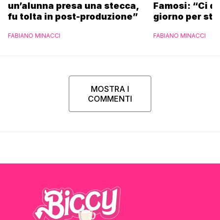
un’alunna presa una stecca,
Famosi: “Ci da
fu tolta in post-produzione”
giorno per sta
scuola”
FABIANO MINACCI
FABIANO MINACCI
MOSTRA I
COMMENTI