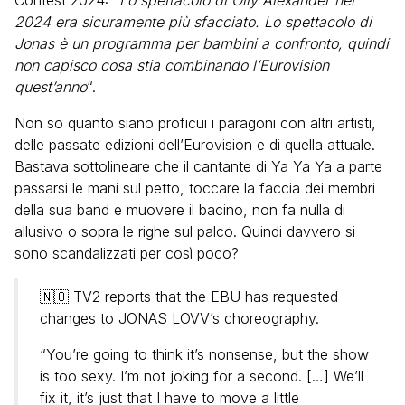
Contest 2024: “
Lo spettacolo di Olly Alexander nel
2024 era sicuramente più sfacciato. Lo spettacolo di
Jonas è un programma per bambini a confronto, quindi
non capisco cosa stia combinando l’Eurovision
quest’anno
“.
Non so quanto siano proficui i paragoni con altri artisti,
delle passate edizioni dell’Eurovision e di quella attuale.
Bastava sottolineare che il cantante di Ya Ya Ya a parte
passarsi le mani sul petto, toccare la faccia dei membri
della sua band e muovere il bacino, non fa nulla di
allusivo o sopra le righe sul palco. Quindi davvero si
sono scandalizzati per così poco?
🇳🇴 TV2 reports that the EBU has requested
changes to JONAS LOVV’s choreography.
“You’re going to think it’s nonsense, but the show
is too sexy. I’m not joking for a second. […] We’ll
fix it, it’s just that I have to move a little