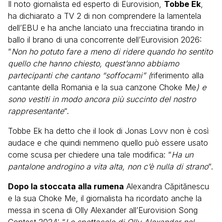
Il noto giornalista ed esperto di Eurovision,
Tobbe Ek
,
ha dichiarato a TV 2 di non comprendere la lamentela
dell’EBU e ha anche lanciato una frecciatina tirando in
ballo il brano di una concorrente dell’Eurovision 2026:
“
Non ho potuto fare a meno di ridere quando ho sentito
quello che hanno chiesto, quest’anno abbiamo
partecipanti che cantano “soffocami” (
riferimento alla
cantante della Romania e la sua canzone Choke Me
) e
sono vestiti in modo ancora più succinto del nostro
rappresentante
“.
Tobbe Ek ha detto che il look di Jonas Lovv non è così
audace e che quindi nemmeno quello può essere usato
come scusa per chiedere una tale modifica: “
Ha un
pantalone androgino a vita alta, non c’è nulla di strano
“.
Dopo la stoccata alla rumena
Alexandra Căpitănescu
e la sua Choke Me, il giornalista ha ricordato anche la
messa in scena di Olly Alexander all’Eurovision Song