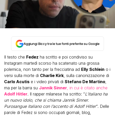
Aggiungi Biccy tra le tue fonti preferite su Google
Il testo che
Fedez
ha scritto e poi condiviso su
Instagram martedì scorso ha scatenato una grossa
polemica, non tanto per la frecciatina ad
Elly Schlein
o i
versi sulla morte di
Charlie Kirk
, sulla canonizzazione di
Carlo Acutis
e i video privati di
Stefano De Martino
,
ma per la barra su
Jannik Sinner
, in cui è citato anche
Adolf Hitler
. Il rapper milanese ha scritto: “
L’italiano ha
un nuovo idolo, che si chiama Jannik Sinner.
Purosangue italiano con l’accento di Adolf Hitler
“. Delle
parole di Fedez si sono occupati giornali, blog,