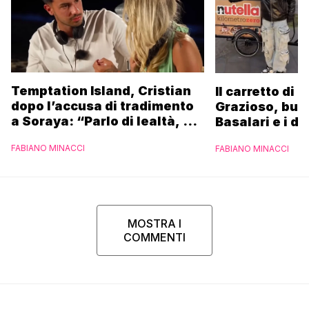
Temptation Island, Cristian
Il carretto di 
dopo l’accusa di tradimento
Grazioso, bus
a Soraya: “Parlo di lealtà, ma
Basalari e i du
ho tradito”
Parpiglia: “Ho
FABIANO MINACCI
FABIANO MINACCI
Ferrero”
MOSTRA I
COMMENTI