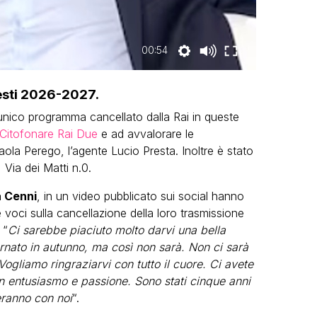
00:54
sesti 2026-2027.
unico programma cancellato dalla Rai in queste
Citofonare Rai Due
e ad avvalorare le
Paola Perego, l’agente Lucio Presta. Inoltre è stato
 Via dei Matti n.0.
 Cenni
, in un video pubblicato sui social hanno
 voci sulla cancellazione della loro trasmissione
 “
Ci sarebbe piaciuto molto darvi una bella
ornato in autunno, ma così non sarà. Non ci sarà
ogliamo ringraziarvi con tutto il cuore. Ci avete
n entusiasmo e passione. Sono stati cinque anni
eranno con noi
“.