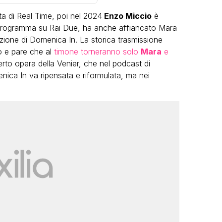
nta di Real Time, poi nel 2024
Enzo Miccio
è
o programma su Rai Due, ha anche affiancato Mara
zione di Domenica In. La storica trasmissione
o e pare che al
timone torneranno solo
Mara
e
erto opera della Venier, che nel podcast di
ica In va ripensata e riformulata, ma nei
LGBT
Bambola Star, la festa di
compleanno con tutte le grandi
dive compie 15 anni: il video
completo
FABIANO MINACCI