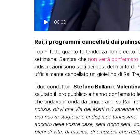
00:00
Rai, i programmi cancellati dai palin
Top – Tutto quanto fa tendenza non è certo l’
settimane. Sembra che
non verrà confermato 
indiscrezioni sono stati dei post del marito di 
ufficialmente cancellato un gioiellino di Rai Tre,
I due conduttori,
Stefano Bollani
e
Valentina
salutato il loro pubblico e hanno confermato le
che andava in onda da cinque anni su Rai Tre:
notizia, dirvi che Via dei Matti n.0 sarebbe t
una nuova stagione e ci dispiace tantissimo. V
accolto nelle vostre case, sera dopo sera, co
pieni di vita, di musica, di emozioni che rest