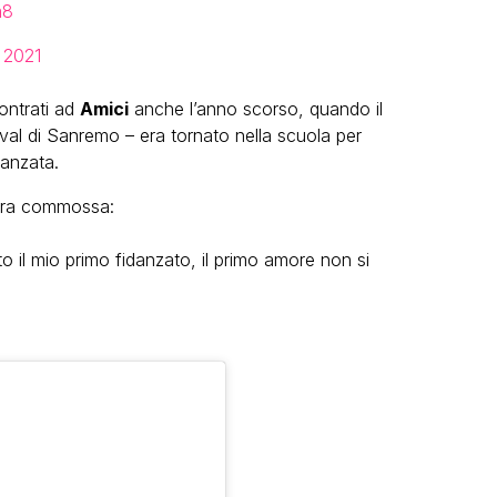
m8
 2021
ontrati ad
Amici
anche l’anno scorso, quando il
ival di Sanremo – era tornato nella scuola per
danzata.
si era commossa:
to il mio primo fidanzato, il primo amore non si