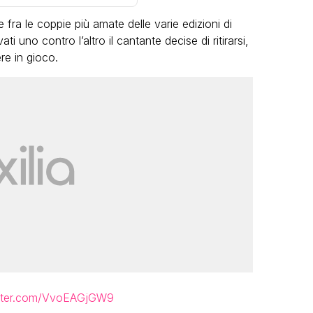
 fra le coppie più amate delle varie edizioni di
i uno contro l’altro il cantante decise di ritirarsi,
ere in gioco.
LGBT
Bambola Star, la festa di
compleanno con tutte le grandi
dive compie 15 anni: il video
completo
FABIANO MINACCI
itter.com/VvoEAGjGW9