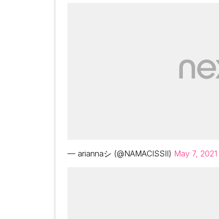
— ariannaシ (@NAMACISSII)
May 7, 2021