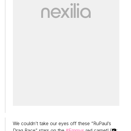
We couldn’t take our eyes off these “RuPaul’s
Drag Race” stars on the
#Emmys
red carpet! (📷: