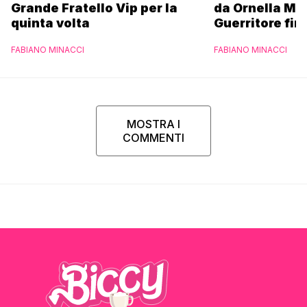
Grande Fratello Vip per la
da Ornella Mu
quinta volta
Guerritore fino
Francesca Fial
FABIANO MINACCI
FABIANO MINACCI
l’esclusiva di
Parpiglia
MOSTRA I
COMMENTI