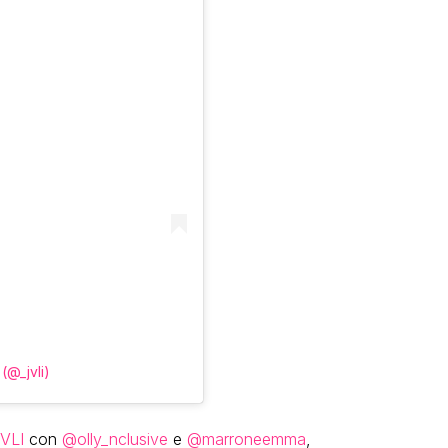
(@_jvli)
VLI
con
@olly_nclusive
e
@marroneemma
,