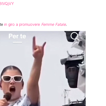
b8tVQjVY
nte
in giro a promuovere
Femme Fatale
.