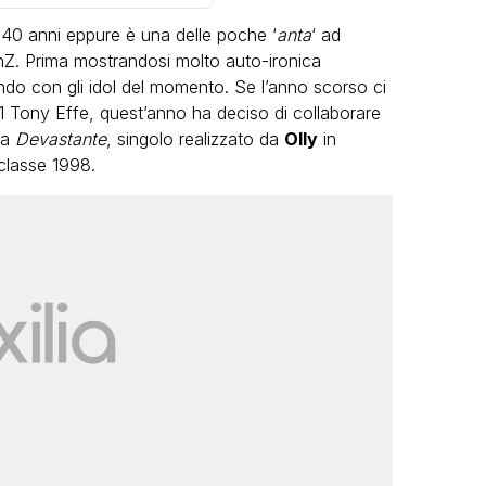
0 anni eppure è una delle poche ‘
anta
‘ ad
GenZ. Prima mostrandosi molto auto-ironica
do con gli idol del momento. Se l’anno scorso ci
991 Tony Effe, quest’anno ha deciso di collaborare
ua
Devastante
, singolo realizzato da
Olly
in
classe 1998.
VIRAL
Camilla Milanesi lascia tutto:
“Addio cike mie, siete state una
andi
grande famiglia per me”
FABIANO MINACCI