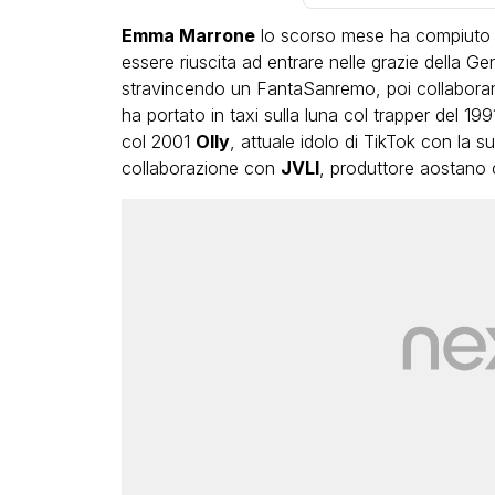
Emma Marrone
lo scorso mese ha compiuto 4
essere riuscita ad entrare nelle grazie della 
stravincendo un FantaSanremo, poi collaboran
ha portato in taxi sulla luna col trapper del 1
col 2001
Olly
, attuale idolo di TikTok con la s
collaborazione con
JVLI
, produttore aostano 
LGBT
Bambola Star, la festa di
compleanno con tutte le gr
dive compie 15 anni: il video
completo
FABIANO MINACCI