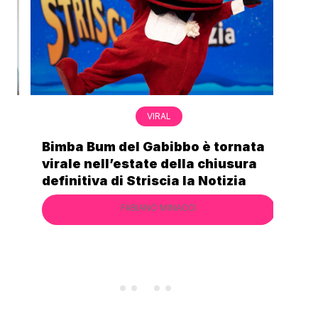
VIRAL
Bimba Bum del Gabibbo è tornata
Gab
virale nell’estate della chiusura
lo 
definitiva di Striscia la Notizia
Cec
FABIANO MINACCI